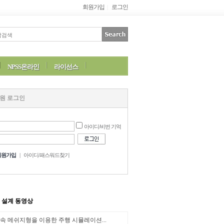
회원가입
로그인
|
NPSS온라인
라이선스
원 로그인
아이디/비번 기억
회원가입
|
아이디/패스워드찾기
M 설계 동영상
속 메쉬지형을 이용한 주행 시뮬레이션...