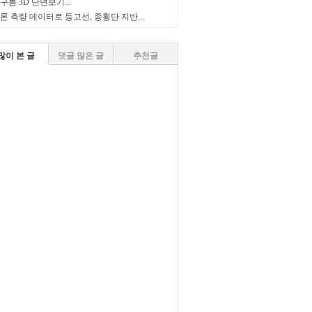
구름 3D 단면보기...
론 측량 데이터로 등고선, 종횡단 지반...
많이 본 글
댓글 많은 글
추천글