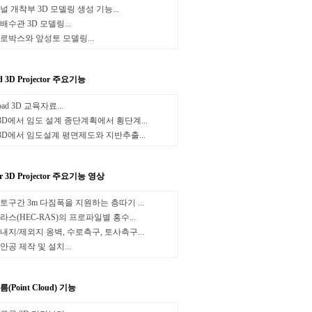
널 개착부 3D 모델링 생성 기능...
배수관 3D 모델링...
로박스와 앞성토 모델링...
d 3D Projector 주요기능
oad 3D 교육자료...
3D에서 임도 설계 종단계획에서 횡단계...
3D에서 임도설계 평면제도와 지반추출...
er 3D Projector 주요기능 영상
토구간 3m 다짐폭을 지원하는 층따기 ...
라스(HEC-RAS)의 프로파일별 홍수...
내지/제외지 옹벽, 수로측구, 토사측구...
안공 제작 및 설치...
(Point Cloud) 기능