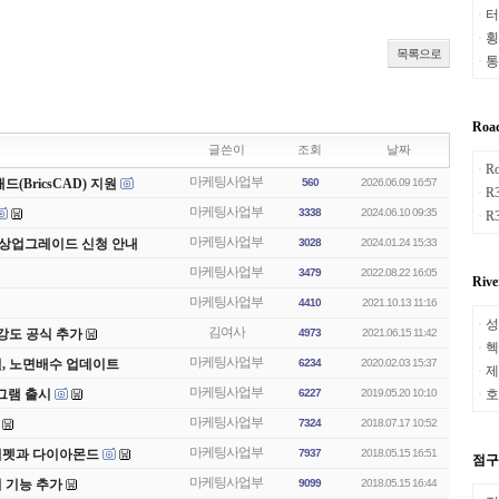
터
ㆍ
횡
ㆍ
목록으로
통
ㆍ
Roa
글쓴이
조회
날짜
R
ㆍ
마케팅사업부
BricsCAD) 지원
560
2026.06.09 16:57
R
ㆍ
마케팅사업부
3338
2024.06.10 09:35
R
ㆍ
마케팅사업부
와 무상업그레이드 신청 안내
3028
2024.01.24 15:33
마케팅사업부
3479
2022.08.22 16:05
Riv
마케팅사업부
4410
2021.10.13 11:16
성
ㆍ
김여사
강도 공식 추가
4973
2021.06.15 11:42
헥
ㆍ
마케팅사업부
시지원, 노면배수 업데이트
6234
2020.02.03 15:37
제
ㆍ
마케팅사업부
그램 출시
6227
2019.05.20 10:10
호
ㆍ
마케팅사업부
7324
2018.07.17 10:52
마케팅사업부
 (트럼펫과 다이아몬드
7937
2018.05.15 16:51
점구름
마케팅사업부
산기 기능 추가
9099
2018.05.15 16:44