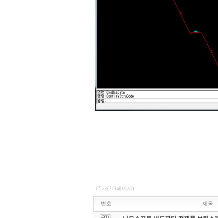
65개(2/3페이지)
번호
제목