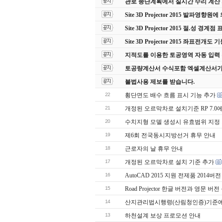
관로 종단계획에서 실시간 수리 계산
Site 3D Projector 2015 발파영향
Site 3D Projector 2015 절.성 경계점
Site 3D Projector 2015 좌표전개도
지적도를 이용한 토공영역 자동 입력
토공량계산서 수식포함 엑셀계산서가
불법사용 제보를 받습니다.
22
횡단면도 배수 흐름 표시 기능 추가
21
개정된 오르막차로 설치기준 RP 7.0
20
수치지형 모델 생성시 유효범위 지정
19
제6회 전국동시지방선거 휴무 안내
18
근로자의 날 휴무 안내
17
개정된 오르막차로 설치 기준 추가
16
AutoCAD 2015 지원 전제품 2014버전
15
Road Projector 한글 버전과 영문 버
14
산지관리법시행령(산림청인증)기준에
13
하천설계 보상 프로모션 안내