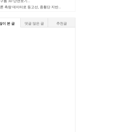
구름 3D 단면보기...
론 측량 데이터로 등고선, 종횡단 지반...
많이 본 글
댓글 많은 글
추천글