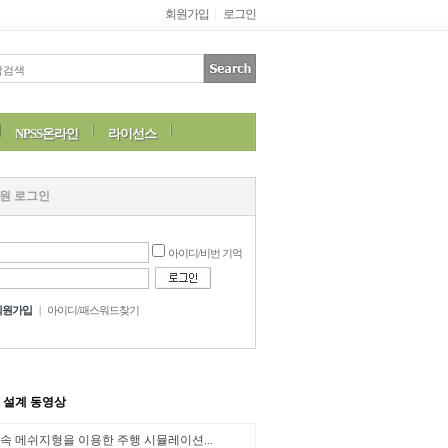
회원가입
로그인
|
NPSS온라인
라이선스
원 로그인
아이디/비번 기억
회원가입
|
아이디/패스워드찾기
M 설계 동영상
속 메쉬지형을 이용한 주행 시뮬레이션...