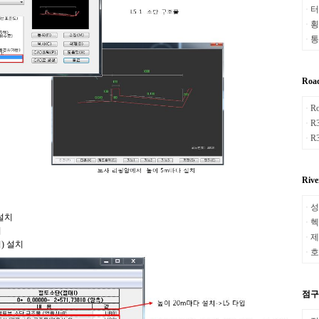
터
ㆍ
횡
ㆍ
통
ㆍ
Roa
R
ㆍ
R
ㆍ
R
ㆍ
Riv
성
ㆍ
 설치
헥
ㆍ
치
제
ㆍ
) 설치
호
ㆍ
점구름