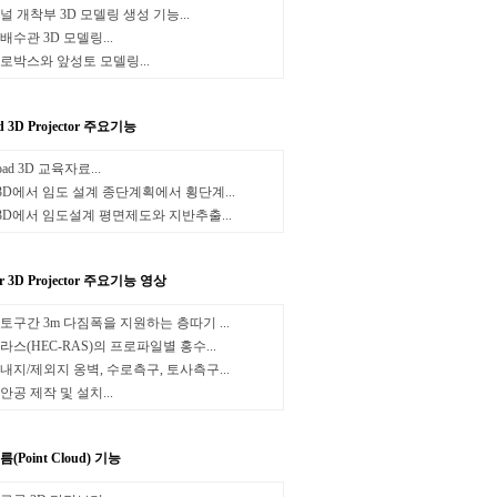
널 개착부 3D 모델링 생성 기능...
배수관 3D 모델링...
로박스와 앞성토 모델링...
d 3D Projector 주요기능
oad 3D 교육자료...
3D에서 임도 설계 종단계획에서 횡단계...
3D에서 임도설계 평면제도와 지반추출...
er 3D Projector 주요기능 영상
토구간 3m 다짐폭을 지원하는 층따기 ...
라스(HEC-RAS)의 프로파일별 홍수...
내지/제외지 옹벽, 수로측구, 토사측구...
안공 제작 및 설치...
(Point Cloud) 기능