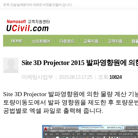
토목 건설/설계분야의 새로운 비젼을 만들어 갑니다.
HOME
소프트웨어
다운로드
교육지원
고객지원
템플
Site 3D Projector 2015 발파영향원에
마케팅사업부
조회
|
2015.08.13 17:25
|
10824
Site 3D Projector 발파영향원에 의한 물량 계
토량이동도에서 발파 영향원을 제도한 후 토량운
공법별로 엑셀 파일로 출력해 줍니다.